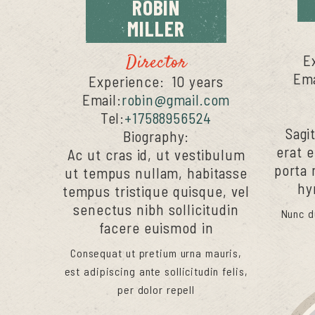
ROBIN
MILLER
Director
E
Ema
Experience:
10 years
Email:
robin@gmail.com
Tel:
+17588956524
Sagit
Biography:
erat e
Ac ut cras id, ut vestibulum
porta 
ut tempus nullam, habitasse
hy
tempus tristique quisque, vel
senectus nibh sollicitudin
Nunc d
facere euismod in
Consequat ut pretium urna mauris,
est adipiscing ante sollicitudin felis,
per dolor repell