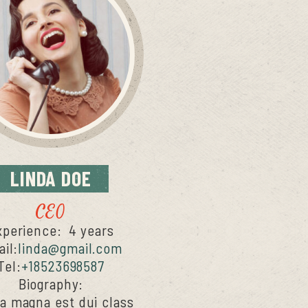
LINDA
DOE
CEO
xperience:
4 years
il:
linda@gmail.com
Tel:
+18523698587
Biography:
a magna est dui class