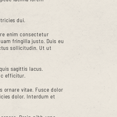
tricies dui.
uere enim consectetur
quam fringilla justo. Duis eu
tus sollicitudin. Ut ut
uis sagittis lacus.
c efficitur.
is ornare vitae. Fusce dolor
icies dolor. Interdum et