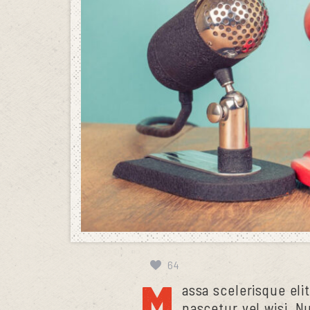
64
M
assa scelerisque elit
nascetur vel wisi. Nu