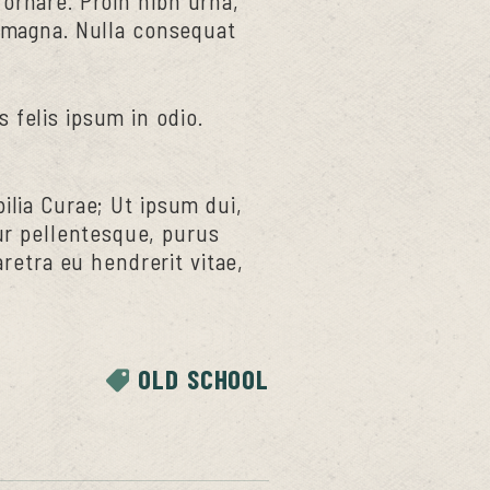
 ornare. Proin nibh urna,
magna. Nulla consequat
 felis ipsum in odio.
ilia Curae; Ut ipsum dui,
tur pellentesque, purus
retra eu hendrerit vitae,
OLD SCHOOL