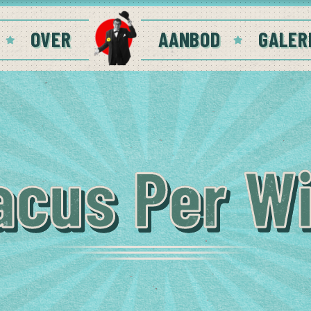
OVER
AANBOD
GALER
acus Per Wi