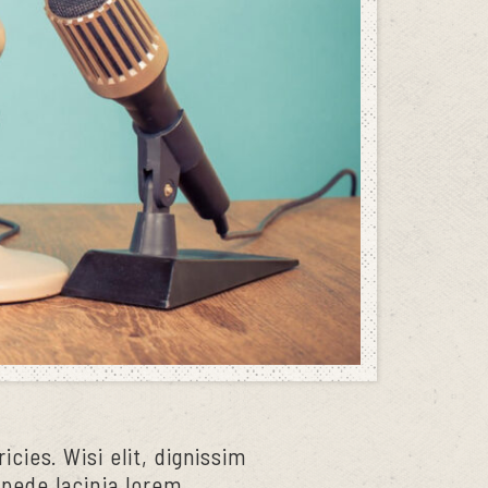
icies. Wisi elit, dignissim
t pede lacinia lorem