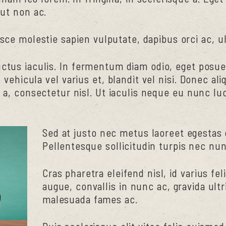
 ut non ac.
usce molestie sapien vulputate, dapibus orci ac, ul
luctus iaculis. In fermentum diam odio, eget pos
 vehicula vel varius et, blandit vel nisi. Donec ali
a a, consectetur nisl. Ut iaculis neque eu nunc luc
Sed at justo nec metus laoreet egestas q
Pellentesque sollicitudin turpis nec nun
Cras pharetra eleifend nisl, id varius fel
augue, convallis in nunc ac, gravida ultr
malesuada fames ac.