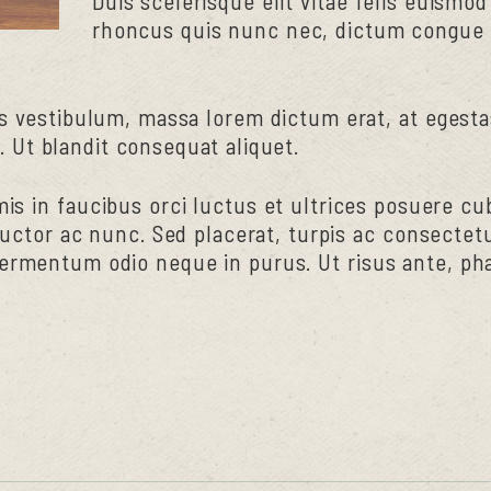
Duis scelerisque elit vitae felis euismod
rhoncus quis nunc nec, dictum congue 
s vestibulum, massa lorem dictum erat, at egestas
Ut blandit consequat aliquet.
s in faucibus orci luctus et ultrices posuere cub
 auctor ac nunc. Sed placerat, turpis ac consecte
ermentum odio neque in purus. Ut risus ante, pha