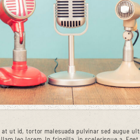
 at ut id, tortor malesuada pulvinar sed augue ultr
llam leo lorem. In fringilla, in scelerisque a. Ege