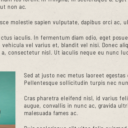
 ut non ac.
usce molestie sapien vulputate, dapibus orci ac, ul
luctus iaculis. In fermentum diam odio, eget pos
 vehicula vel varius et, blandit vel nisi. Donec ali
a a, consectetur nisl. Ut iaculis neque eu nunc luc
Sed at justo nec metus laoreet egestas q
Pellentesque sollicitudin turpis nec nun
Cras pharetra eleifend nisl, id varius fel
augue, convallis in nunc ac, gravida ultr
malesuada fames ac.