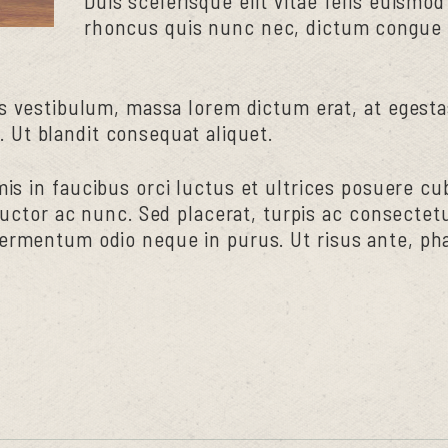
Duis scelerisque elit vitae felis euismod
rhoncus quis nunc nec, dictum congue 
s vestibulum, massa lorem dictum erat, at egestas
Ut blandit consequat aliquet.
s in faucibus orci luctus et ultrices posuere cub
 auctor ac nunc. Sed placerat, turpis ac consecte
ermentum odio neque in purus. Ut risus ante, pha