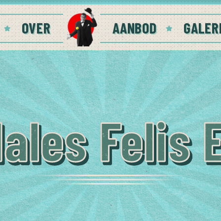
OVER
AANBOD
GALER
ales Felis 