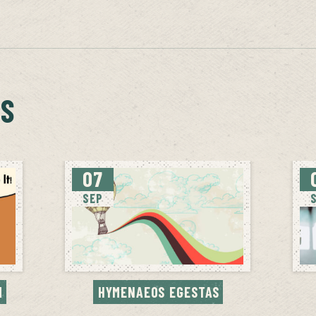
TS
07
SEP
M
HYMENAEOS EGESTAS