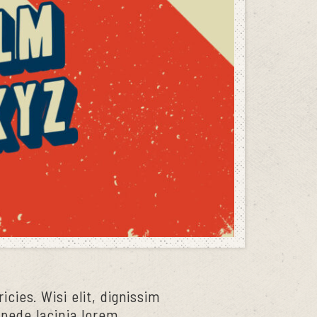
icies. Wisi elit, dignissim
t pede lacinia lorem