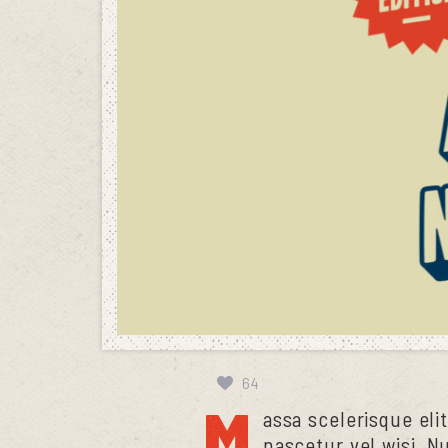
64
M
assa scelerisque elit
nascetur vel wisi. Nu