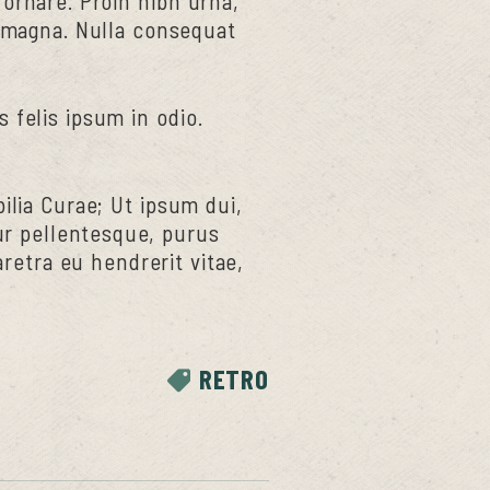
 ornare. Proin nibh urna,
magna. Nulla consequat
 felis ipsum in odio.
ilia Curae; Ut ipsum dui,
tur pellentesque, purus
retra eu hendrerit vitae,
RETRO