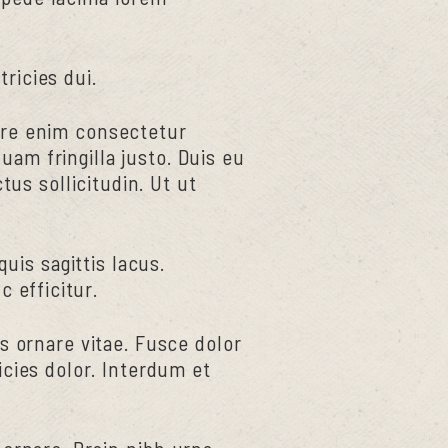
tricies dui.
uere enim consectetur
quam fringilla justo. Duis eu
tus sollicitudin. Ut ut
uis sagittis lacus.
c efficitur.
is ornare vitae. Fusce dolor
icies dolor. Interdum et